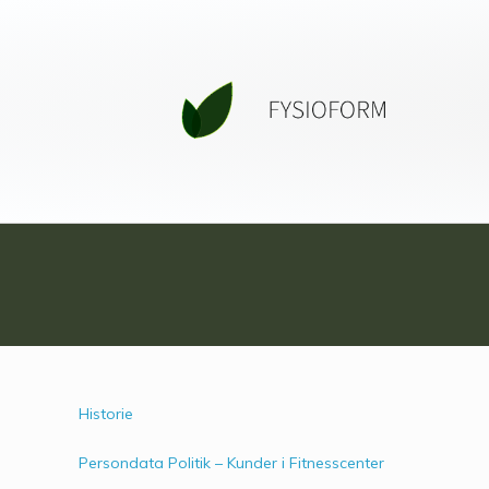
Historie
Persondata Politik – Kunder i Fitnesscenter