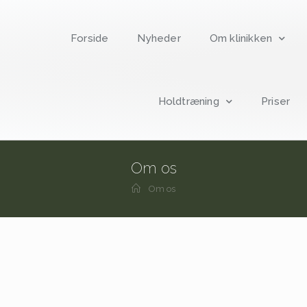
Forside
Nyheder
Om klinikken
Holdtræning
Priser
Om os
Om os