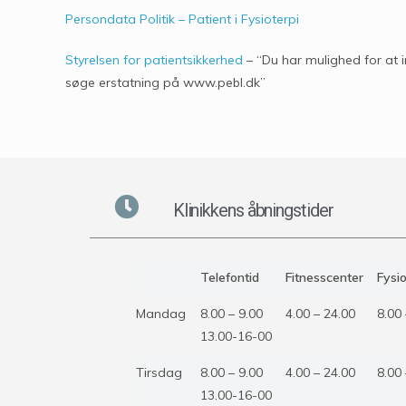
Persondata Politik – Patient i Fysioterpi
Styrelsen for patientsikkerhed
– “Du har mulighed for at i
søge erstatning på www.pebl.dk”
Klinikkens åbningstider
Telefontid
Fitnesscenter
Fysio
Mandag
8.00 – 9.00
4.00 – 24.00
8.00 
13.00-16-00
Tirsdag
8.00 – 9.00
4.00 – 24.00
8.00 
13.00-16-00